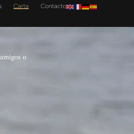
s
Carta
Contacto
 amigos o