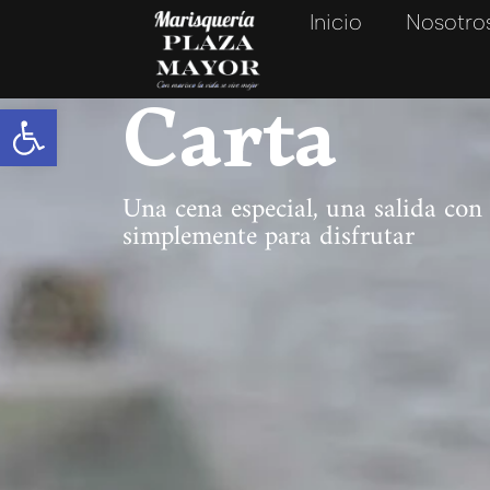
Inicio
Nosotro
Carta
Abrir barra de herramientas
Una cena especial, una salida con
simplemente para disfrutar