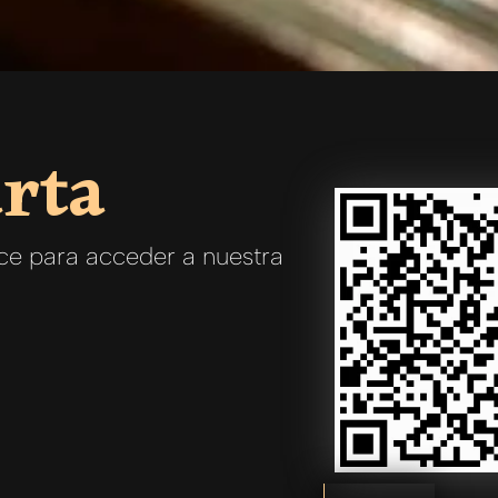
rta​
ace para acceder a nuestra