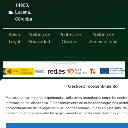
14900,
Lucena,
Córdoba
Aviso
Politica de
Politica de
Politica de
Legal
Privacidad
Cookies
Accesibilidad
Administración
2025 © Marisquería Plaza Mayor. Desarrollado por
Gestionar consentimiento
Servinalia
.
Para ofrecer las mejores experiencias, utilizamos tecnologías como las cookie
información del dispositivo. El consentimiento de estas tecnologías nos permi
comportamiento de navegación o las identificaciones únicas en este sitio. No c
consentimiento, puede afectar negativamente a ciertas características y func